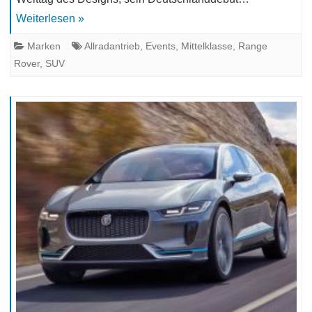
Weiterlesen »
Marken
Allradantrieb
,
Events
,
Mittelklasse
,
Range
Rover
,
SUV