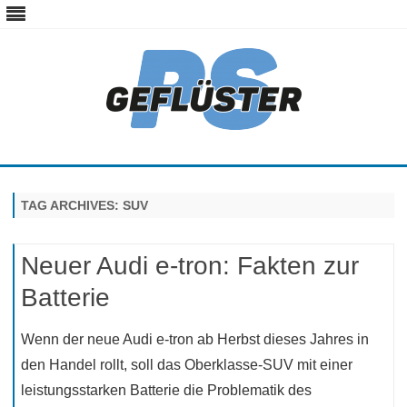
ps-gefluester.de
PS-Gefluester – Alles zum Thema Auto und Motorrad
Skip
to
content
TAG ARCHIVES:
SUV
Neuer Audi e-tron: Fakten zur
Batterie
Wenn der neue Audi e-tron ab Herbst dieses Jahres in
den Handel rollt, soll das Oberklasse-SUV mit einer
leistungsstarken Batterie die Problematik des