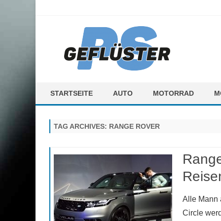
ps-gefluester.de
PS-Gefluester – Alles zum Thema Auto und Motorrad
STARTSEITE
AUTO
MOTORRAD
M
F
TAG ARCHIVES:
RANGE ROVER
M
Range
Reise
Alle Mann 
Circle wer