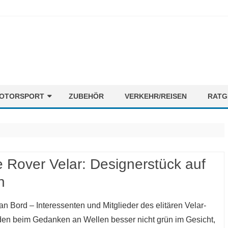
Skip
OTORSPORT
ZUBEHÖR
VERKEHR/REISEN
RATG
to
content
ORMEL1
NEWS
OTORENMIX
FAHRER
STRECKEN
 Rover Velar: Designerstück auf
n
TEAMS
an Bord – Interessenten und Mitglieder des elitären Velar-
den beim Gedanken an Wellen besser nicht grün im Gesicht,