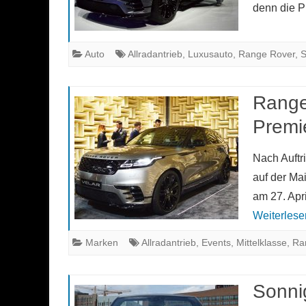
denn die 
Auto
Allradantrieb
,
Luxusauto
,
Range Rover
,
Range
Premi
Nach Auftr
auf der Ma
am 27. Apr
Weiterlese
Marken
Allradantrieb
,
Events
,
Mittelklasse
,
Ra
Sonni