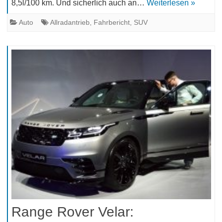
8,5l/100 km. Und sicherlich auch an…
Weiterlesen »
Auto
Allradantrieb
,
Fahrbericht
,
SUV
Range Rover Velar: