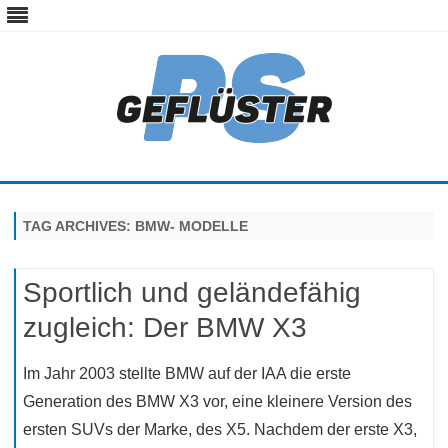
ps-gefluester.de
PS-Gefluester – Alles zum Thema Auto und Motorrad
Skip
to
content
TAG ARCHIVES:
BMW- MODELLE
Sportlich und geländefähig
zugleich: Der BMW X3
Im Jahr 2003 stellte BMW auf der IAA die erste
Generation des BMW X3 vor, eine kleinere Version des
ersten SUVs der Marke, des X5. Nachdem der erste X3,