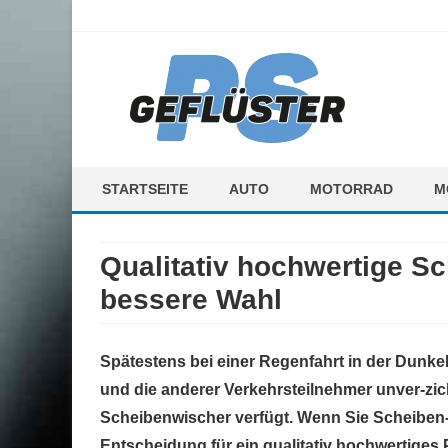
ps-gefluester.de
PS-Gefluester – Alles zum Thema Auto und Motorrad
STARTSEITE
AUTO
MOTORRAD
M
F
Qualitativ hochwertige S
M
bessere Wahl
Spätestens bei einer Regenfahrt in der Dunkelh
und die anderer Verkehrsteilnehmer unver-zich
Scheibenwischer verfügt. Wenn Sie Scheiben-
Entscheidung für ein qualitativ hochwertiges 