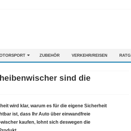
Skip
OTORSPORT
ZUBEHÖR
VERKEHR/REISEN
RATG
to
content
ORMEL1
NEWS
cheibenwischer sind die
OTORENMIX
FAHRER
STRECKEN
TEAMS
eit wird klar, warum es für die eigene Sicherheit
tbar ist, dass Ihr Auto über einwandfreie
wischer kaufen, lohnt sich deswegen die
Produkt.