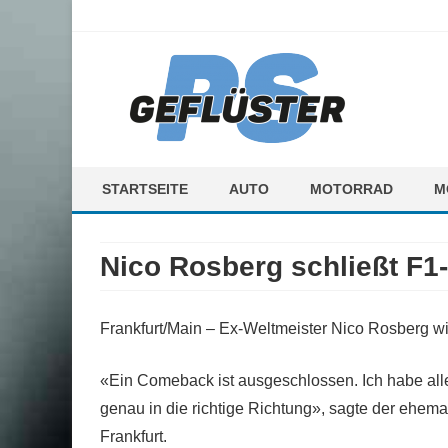
ps-gefluester.de
PS-Gefluester – Alles zum Thema Auto und Motorrad
STARTSEITE
AUTO
MOTORRAD
M
F
Nico Rosberg schließt F
M
Frankfurt/Main – Ex-Weltmeister Nico Rosberg wir
«Ein Comeback ist ausgeschlossen. Ich habe alle
genau in die richtige Richtung», sagte der ehemal
Frankfurt.