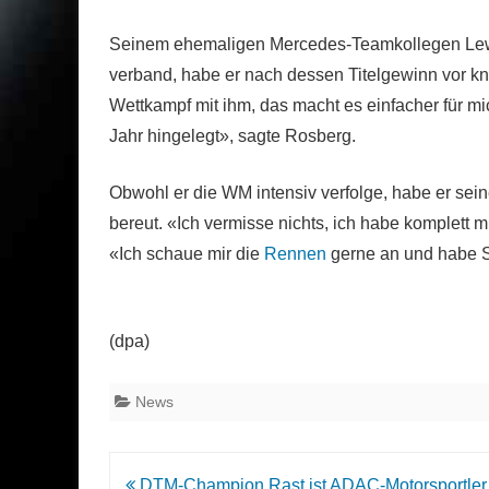
Seinem ehemaligen Mercedes-Teamkollegen Lewis
verband, habe er nach dessen Titelgewinn vor kna
Wettkampf mit ihm, das macht es einfacher für mic
Jahr hingelegt», sagte Rosberg.
Obwohl er die WM intensiv verfolge, habe er sei
bereut. «Ich vermisse nichts, ich habe komplett
«Ich schaue mir die
Rennen
gerne an und habe 
(dpa)
News
Beitrags-
DTM-Champion Rast ist ADAC-Motorsportler