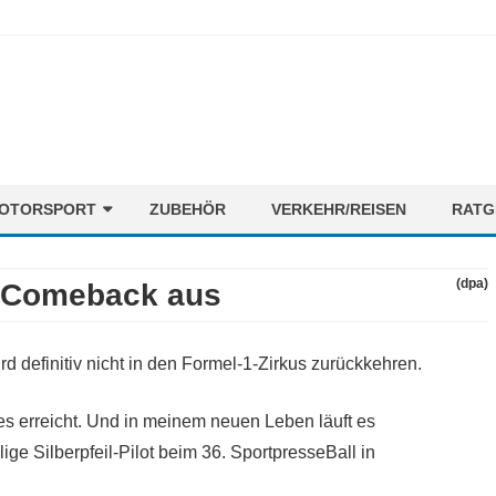
Skip
OTORSPORT
ZUBEHÖR
VERKEHR/REISEN
RATG
to
content
ORMEL1
NEWS
(dpa)
1-Comeback aus
OTORENMIX
FAHRER
STRECKEN
d definitiv nicht in den Formel-1-Zirkus zurückkehren.
TEAMS
s erreicht. Und in meinem neuen Leben läuft es
ige Silberpfeil-Pilot beim 36. SportpresseBall in