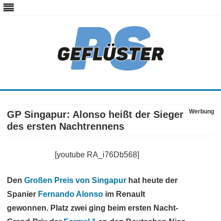
ps-gefluester.de
PS-Gefluester – Alles zum Thema Auto und Motorrad
Skip
to
content
Werbung
GP Singapur: Alonso heißt der Sieger
des ersten Nachtrennens
[youtube RA_i76Db568]
Den
Großen Preis von Singapur
hat heute der
Spanier
Fernando Alonso
im Renault
gewonnen. Platz zwei ging beim ersten Nacht-