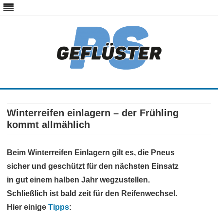
ps-gefluester.de
PS-Gefluester – Alles zum Thema Auto und Motorrad
Skip
to
content
Winterreifen einlagern – der Frühling
kommt allmählich
Beim Winterreifen Einlagern gilt es, die Pneus
sicher und geschützt für den nächsten Einsatz
in gut einem halben Jahr wegzustellen.
Schließlich ist bald zeit für den Reifenwechsel.
Hier einige
Tipps
: