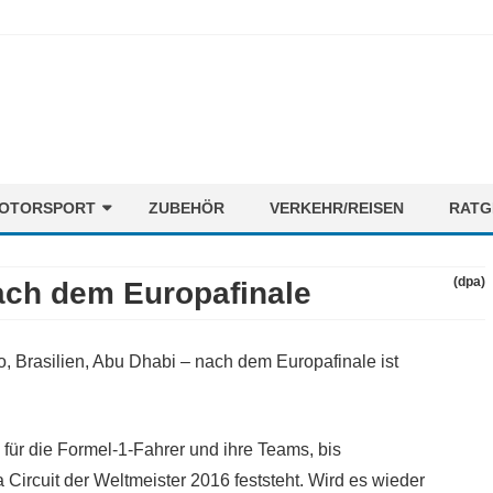
Skip
OTORSPORT
ZUBEHÖR
VERKEHR/REISEN
RATG
to
content
ORMEL1
NEWS
(dpa)
ach dem Europafinale
OTORENMIX
FAHRER
STRECKEN
 Brasilien, Abu Dhabi – nach dem Europafinale ist
TEAMS
für die Formel-1-Fahrer und ihre Teams, bis
ircuit der Weltmeister 2016 feststeht. Wird es wieder