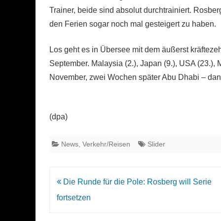
Trainer, beide sind absolut durchtrainiert. Rosb
den Ferien sogar noch mal gesteigert zu haben.
Los geht es in Übersee mit dem äußerst kräftez
September. Malaysia (2.), Japan (9.), USA (23.), M
November, zwei Wochen später Abu Dhabi – danach
(dpa)
News
,
Verkehr/Reisen
Slider
Beitrags-
Die Runde für die Pole: Rosberg will Serie
Navigation
fortsetzen