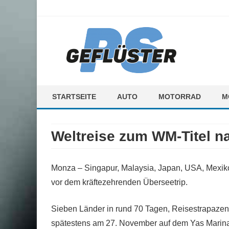
ps-gefluester.de
PS-Gefluester – Alles zum Thema Auto und Motorrad
STARTSEITE
AUTO
MOTORRAD
M
F
Weltreise zum WM-Titel n
M
Monza – Singapur, Malaysia, Japan, USA, Mexiko,
vor dem kräftezehrenden Überseetrip.
Sieben Länder in rund 70 Tagen, Reisestrapazen 
spätestens am 27. November auf dem Yas Marina C