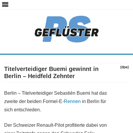
ps-gefluester.de
PS-Gefluester – Alles zum Thema Auto und Motorrad
Skip
to
content
(dpa)
Titelverteidiger Buemi gewinnt in
Berlin – Heidfeld Zehnter
Berlin – Titelverteidiger Sebastién Buemi hat das
zweite der beiden Formel-E-
Rennen
in Berlin für
sich entschieden.
Der Schweizer Renault-Pilot profitierte dabei von