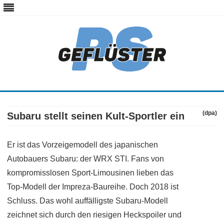
ps-gefluester.de
PS-Gefluester – Alles zum Thema Auto und Motorrad
Skip
to
content
(dpa)
Subaru stellt seinen Kult-Sportler ein
Er ist das Vorzeigemodell des japanischen
Autobauers Subaru: der WRX STI. Fans von
kompromisslosen Sport-Limousinen lieben das
Top-Modell der Impreza-Baureihe. Doch 2018 ist
Schluss. Das wohl auffälligste Subaru-Modell
zeichnet sich durch den riesigen Heckspoiler und