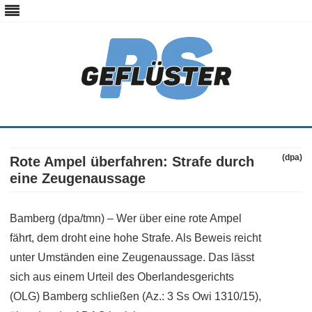
ps-gefluester.de
PS-Gefluester – Alles zum Thema Auto und Motorrad
Skip
to
content
(dpa)
Rote Ampel überfahren: Strafe durch
eine Zeugenaussage
Bamberg (dpa/tmn) – Wer über eine rote Ampel
fährt, dem droht eine hohe Strafe. Als Beweis reicht
unter Umständen eine Zeugenaussage. Das lässt
sich aus einem Urteil des Oberlandesgerichts
(OLG) Bamberg schließen (Az.: 3 Ss Owi 1310/15),