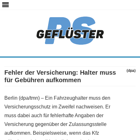
ps-gefluester.de
PS-Gefluester – Alles zum Thema Auto und Motorrad
Skip
to
content
(dpa)
Fehler der Versicherung: Halter muss
für Gebühren aufkommen
Berlin (dpa/tmn) – Ein Fahrzeughalter muss den
Versicherungsschutz im Zweifel nachweisen. Er
muss dabei auch für fehlerhafte Angaben der
Versicherung gegenüber der Zulassungsstelle
aufkommen. Beispielsweise, wenn das Kfz