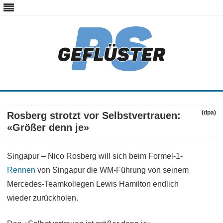
ps-gefluester.de
PS-Gefluester – Alles zum Thema Auto und Motorrad
Skip
to
content
(dpa)
Rosberg strotzt vor Selbstvertrauen:
«Größer denn je»
Singapur – Nico Rosberg will sich beim Formel-1-
Rennen
von Singapur die WM-Führung von seinem
Mercedes-Teamkollegen Lewis Hamilton endlich
wieder zurückholen.