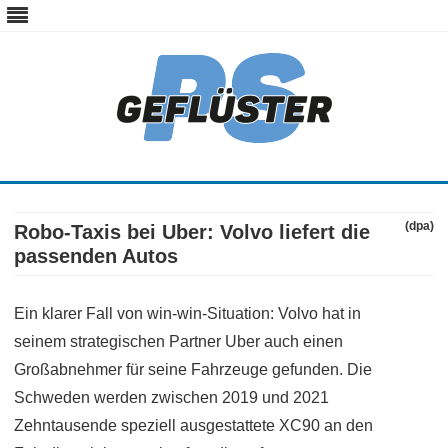
ps-gefluester.de
PS-Gefluester – Alles zum Thema Auto und Motorrad
Skip
to
content
(dpa)
Robo-Taxis bei Uber: Volvo liefert die
passenden Autos
Ein klarer Fall von win-win-Situation: Volvo hat in
seinem strategischen Partner Uber auch einen
Großabnehmer für seine Fahrzeuge gefunden. Die
Schweden werden zwischen 2019 und 2021
Zehntausende speziell ausgestattete XC90 an den