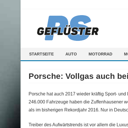
ps-gefluester.de
PS-Gefluester – Alles zum Thema Auto und Motorrad
STARTSEITE
AUTO
MOTORRAD
M
F
Porsche: Vollgas auch be
M
Porsche hat auch 2017 wieder kräftig Sport- und
246.000 Fahrzeuge haben die Zuffenhausener wel
als im bisherigen Rekordjahr 2016. Nur in Deuts
Treiber des Aufwärtstrends ist vor allem die Lu