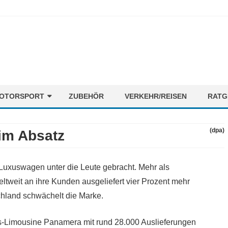
Skip
OTORSPORT
ZUBEHÖR
VERKEHR/REISEN
RATG
to
content
ORMEL1
NEWS
(dpa)
im Absatz
OTORENMIX
FAHRER
STRECKEN
 Luxuswagen unter die Leute gebracht. Mehr als
TEAMS
tweit an ihre Kunden ausgeliefert vier Prozent mehr
chland schwächelt die Marke.
xus-Limousine Panamera mit rund 28.000 Auslieferungen