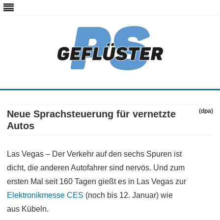
ps-gefluester.de
PS-Gefluester – Alles zum Thema Auto und Motorrad
Skip
to
content
(dpa)
Neue Sprachsteuerung für vernetzte
Autos
Las Vegas – Der Verkehr auf den sechs Spuren ist
dicht, die anderen Autofahrer sind nervös. Und zum
ersten Mal seit 160 Tagen gießt es in Las Vegas zur
Elektronikmesse CES
(noch bis 12. Januar) wie
aus Kübeln.