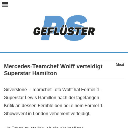
ps-gefluester.de
PS-Gefluester – Alles zum Thema Auto und Motorrad
Skip
to
content
(dpa)
Mercedes-Teamchef Wolff verteidigt
Superstar Hamilton
Silverstone – Teamchef Toto Wolff hat Formel-1-
Superstar Lewis Hamilton nach der tagelangen
Kritik an dessen Fernbleiben bei einem Formel-1-
Showevent in London vehement verteidigt.