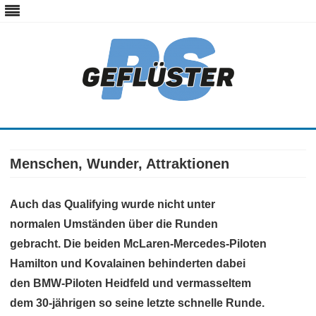
ps-gefluester.de
PS-Gefluester – Alles zum Thema Auto und Motorrad
Skip
to
content
Menschen, Wunder, Attraktionen
Auch das Qualifying wurde nicht unter
normalen Umständen über die Runden
gebracht. Die beiden McLaren-Mercedes-Piloten
Hamilton und Kovalainen behinderten dabei
den BMW-Piloten Heidfeld und vermasseltem
dem 30-jährigen so seine letzte schnelle Runde.