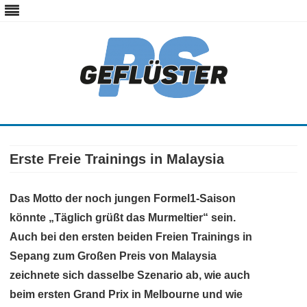
ps-gefluester.de
PS-Gefluester – Alles zum Thema Auto und Motorrad
Skip
to
content
Erste Freie Trainings in Malaysia
Das Motto der noch jungen Formel1-Saison
könnte „Täglich grüßt das Murmeltier“ sein.
Auch bei den ersten beiden Freien Trainings in
Sepang zum Großen Preis von Malaysia
zeichnete sich dasselbe Szenario ab, wie auch
beim ersten Grand Prix in Melbourne und wie