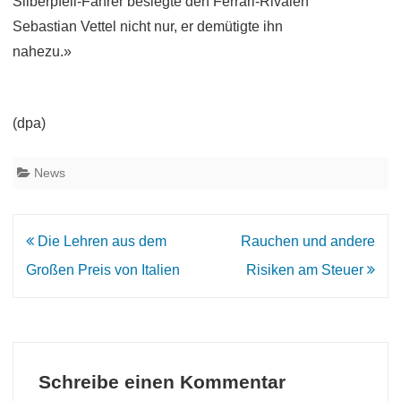
Silberpfeil-Fahrer besiegte den Ferrari-Rivalen
Sebastian Vettel nicht nur, er demütigte ihn
nahezu.»
(dpa)
News
Beitrags-
Die Lehren aus dem
Rauchen und andere
Navigation
Großen Preis von Italien
Risiken am Steuer
Schreibe einen Kommentar