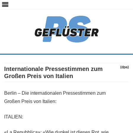
ps-gefluester.de
PS-Gefluester – Alles zum Thema Auto und Motorrad
Skip
to
content
(dpa)
Internationale Pressestimmen zum
Großen Preis von Italien
Berlin – Die internationalen Pressestimmen zum
Großen Preis von Italien:
ITALIEN:
«La Repubblica»: «Wie dunkel ist dieses Rot, wie