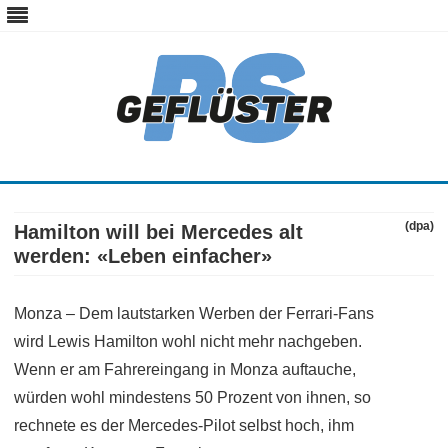
ps-gefluester.de
PS-Gefluester – Alles zum Thema Auto und Motorrad
Skip
to
content
(dpa)
Hamilton will bei Mercedes alt
werden: «Leben einfacher»
Monza – Dem lautstarken Werben der Ferrari-Fans
wird Lewis Hamilton wohl nicht mehr nachgeben.
Wenn er am Fahrereingang in Monza auftauche,
würden wohl mindestens 50 Prozent von ihnen, so
rechnete es der Mercedes-Pilot selbst hoch, ihm