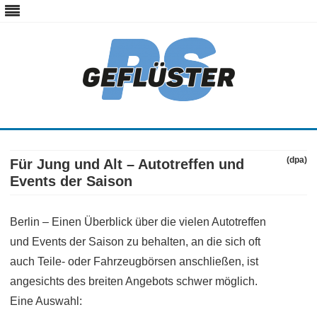
ps-gefluester.de
PS-Gefluester – Alles zum Thema Auto und Motorrad
Skip
to
content
(dpa)
Für Jung und Alt – Autotreffen und
Events der Saison
Berlin – Einen Überblick über die vielen Autotreffen
und Events der Saison zu behalten, an die sich oft
auch Teile- oder Fahrzeugbörsen anschließen, ist
angesichts des breiten Angebots schwer möglich.
Eine Auswahl: