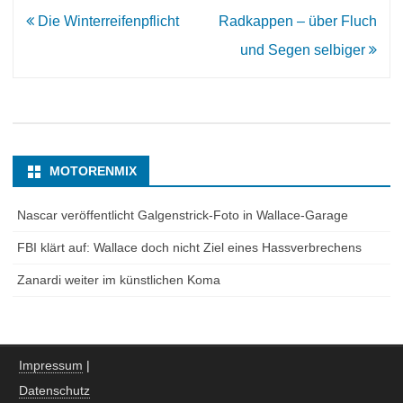
Beitrags-
Die Winterreifenpflicht
Radkappen – über Fluch
Navigation
und Segen selbiger
MOTORENMIX
Nascar veröffentlicht Galgenstrick-Foto in Wallace-Garage
FBI klärt auf: Wallace doch nicht Ziel eines Hassverbrechens
Zanardi weiter im künstlichen Koma
Impressum
|
Datenschutz