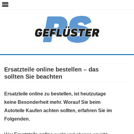
ps-gefluester.de
PS-Gefluester – Alles zum Thema Auto und Motorrad
Skip
to
content
Ersatzteile online bestellen – das
sollten Sie beachten
Ersatzteile online zu bestellen, ist heutzutage
keine Besonderheit mehr. Worauf Sie beim
Autoteile Kaufen achten sollten, erfahren Sie im
Folgenden.