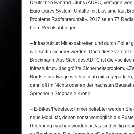
Deutschen Fahrrad-Clubs (ADFC) verfügen wenige
Euro teures System. Unfälle mit Lkw sind laut Bro
Problems Radfahrerunfall». 2017 seien 77 Radfah
beim Rechtsabbiegen.
– Infrastruktur: Mit extrabreiten und durch Polle
wie Berlin sicherer werden. Doch diese vereinzelt
Brockmann. Aus Sicht des ADFC ist die «schlecht
Infrastruktur» das größte Sicherheitsproblem. «Z
Bordsteinradwege wechseln ab mit zugeparkten, 
dann oft im Nichts oder an der nächsten Baustelle
Sprecherin Stephanie Krone.
– E-Bikes/Pedelecs: Immer beliebter werden Elek
neue Mobilität, denen sonst womöglich die Puste
Rechnung machen würden. «Das sind völlig neue G