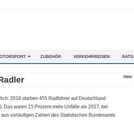
Skip
OTORSPORT
ZUBEHÖR
VERKEHR/REISEN
RATG
to
content
ORMEL1
NEWS
(dpa)
Radler
OTORENMIX
FAHRER
STRECKEN
dlich: 2018 starben 455 Radfahrer auf Deutschland
TEAMS
). Das waren 15 Prozent mehr Unfälle als 2017, bei
e aus vorläufigen Zahlen des Statistischen Bundesamts