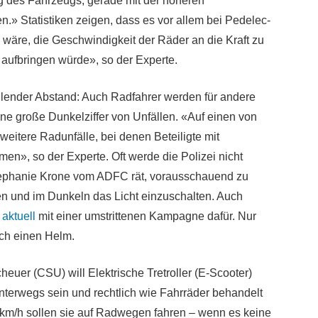
g des Fahrzeugs, gerade mit der höheren
en.» Statistiken zeigen, dass es vor allem bei Pedelec-
 wäre, die Geschwindigkeit der Räder an die Kraft zu
t aufbringen würde», so der Experte.
hlender Abstand: Auch Radfahrer werden für andere
ine große Dunkelziffer von Unfällen. «Auf einen von
 weitere Radunfälle, bei denen Beteiligte mit
n», so der Experte. Oft werde die Polizei nicht
 Stephanie Krone vom ADFC rät, vorausschauend zu
en und im Dunkeln das Licht einzuschalten. Auch
t
aktuell
mit einer umstrittenen Kampagne dafür. Nur
ch einen Helm.
uer (CSU) will Elektrische Tretroller (E-Scooter)
unterwegs sein und rechtlich wie Fahrräder behandelt
 km/h sollen sie auf Radwegen fahren – wenn es keine