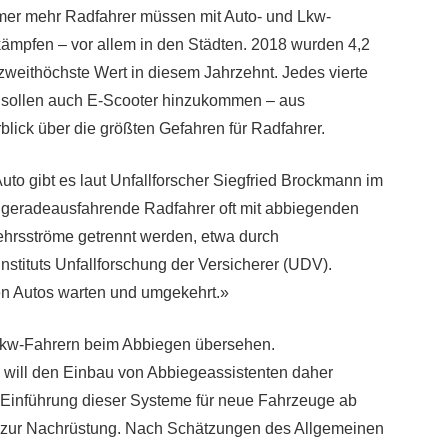
mer mehr Radfahrer müssen mit Auto- und Lkw-
ämpfen – vor allem in den Städten. 2018 wurden 4,2
 zweithöchste Wert in diesem Jahrzehnt. Jedes vierte
r sollen auch E-Scooter hinzukommen – aus
blick über die größten Gefahren für Radfahrer.
to gibt es laut Unfallforscher Siegfried Brockmann im
n geradeausfahrende Radfahrer oft mit abbiegenden
ehrsströme getrennt werden, etwa durch
nstituts Unfallforschung der Versicherer (UDV).
en Autos warten und umgekehrt.»
Lkw-Fahrern beim Abbiegen übersehen.
will den Einbau von Abbiegeassistenten daher
nde Einführung dieser Systeme für neue Fahrzeuge ab
 zur Nachrüstung. Nach Schätzungen des Allgemeinen