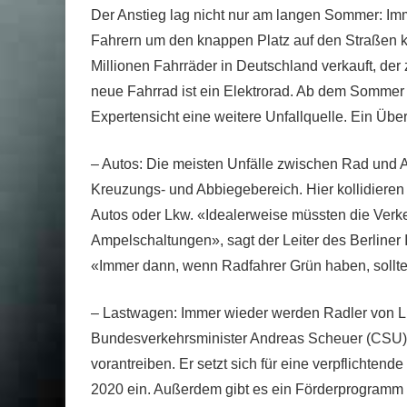
Der Anstieg lag nicht nur am langen Sommer: Im
Fahrern um den knappen Platz auf den Straßen k
Millionen Fahrräder in Deutschland verkauft, der
neue Fahrrad ist ein Elektrorad. Ab dem Somme
Expertensicht eine weitere Unfallquelle. Ein Über
– Autos: Die meisten Unfälle zwischen Rad und Au
Kreuzungs- und Abbiegebereich. Hier kollidiere
Autos oder Lkw. «Idealerweise müssten die Verk
Ampelschaltungen», sagt der Leiter des Berliner I
«Immer dann, wenn Radfahrer Grün haben, sollt
– Lastwagen: Immer wieder werden Radler von 
Bundesverkehrsminister Andreas Scheuer (CSU) 
vorantreiben. Er setzt sich für eine verpflichte
2020 ein. Außerdem gibt es ein Förderprogramm