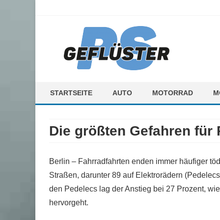
ps-gefluester.de
PS-Gefluester – Alles zum Thema Auto und Motorrad
STARTSEITE
AUTO
MOTORRAD
M
F
Die größten Gefahren für 
M
Berlin – Fahrradfahrten enden immer häufiger tö
Straßen, darunter 89 auf Elektrorädern (Pedelecs
den Pedelecs lag der Anstieg bei 27 Prozent, wi
hervorgeht.