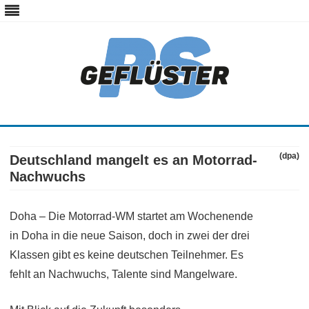
ps-gefluester.de
PS-Gefluester – Alles zum Thema Auto und Motorrad
Skip
to
content
(dpa)
Deutschland mangelt es an Motorrad-
Nachwuchs
Doha – Die Motorrad-WM startet am Wochenende
in Doha in die neue Saison, doch in zwei der drei
Klassen gibt es keine deutschen Teilnehmer. Es
fehlt an Nachwuchs, Talente sind Mangelware.