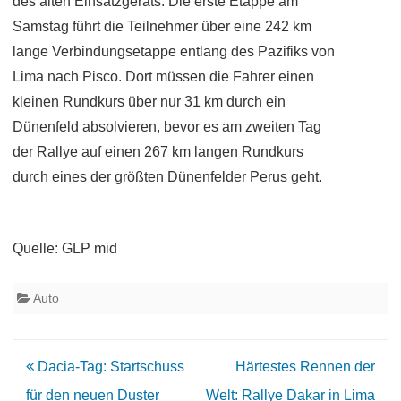
des alten Einsatzgeräts. Die erste Etappe am
Samstag führt die Teilnehmer über eine 242 km
lange Verbindungsetappe entlang des Pazifiks von
Lima nach Pisco. Dort müssen die Fahrer einen
kleinen Rundkurs über nur 31 km durch ein
Dünenfeld absolvieren, bevor es am zweiten Tag
der Rallye auf einen 267 km langen Rundkurs
durch eines der größten Dünenfelder Perus geht.
Quelle: GLP mid
Auto
Beitrags-
Dacia-Tag: Startschuss
Härtestes Rennen der
Navigation
für den neuen Duster
Welt: Rallye Dakar in Lima