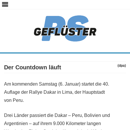
ps-gefluester.de
PS-Gefluester – Alles zum Thema Auto und Motorrad
Skip
to
content
(dpa)
Der Countdown läuft
Am kommenden Samstag (6. Januar) startet die 40.
Auflage der Rallye Dakar in Lima, der Hauptstadt
von Peru.
Drei Länder passiert die Dakar – Peru, Bolivien und
Argentinien – auf ihrem 9.000 Kilometer langen