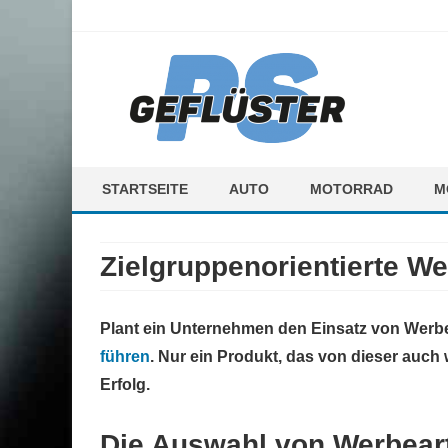
ps-gefluester.de
PS-Gefluester – Alles zum Thema Auto und Motorrad
STARTSEITE
AUTO
MOTORRAD
M
F
Zielgruppenorientierte We
M
Plant ein Unternehmen den Einsatz von Werbea
führen
. Nur ein Produkt, das von dieser auch 
Erfolg.
Die Auswahl von Werbear