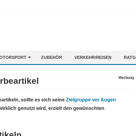
Skip
OTORSPORT
ZUBEHÖR
VERKEHR/REISEN
RATG
to
content
ORMEL1
NEWS
Werbung
rbeartikel
OTORENMIX
FAHRER
STRECKEN
rtikeln, sollte es sich seine
Zielgruppe vor Augen
TEAMS
wirklich genutzt wird, erzielt den gewünschten
tikeln…