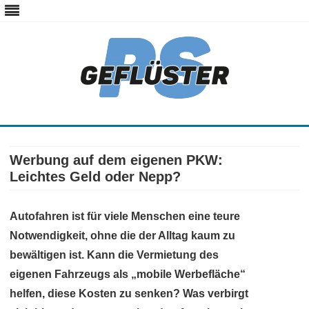
ps-gefluester.de
PS-Gefluester – Alles zum Thema Auto und Motorrad
Skip
to
content
Werbung auf dem eigenen PKW:
Leichtes Geld oder Nepp?
Autofahren ist für viele Menschen eine teure
Notwendigkeit, ohne die der Alltag kaum zu
bewältigen ist. Kann die Vermietung des
eigenen Fahrzeugs als „mobile Werbefläche“
helfen, diese Kosten zu senken? Was verbirgt