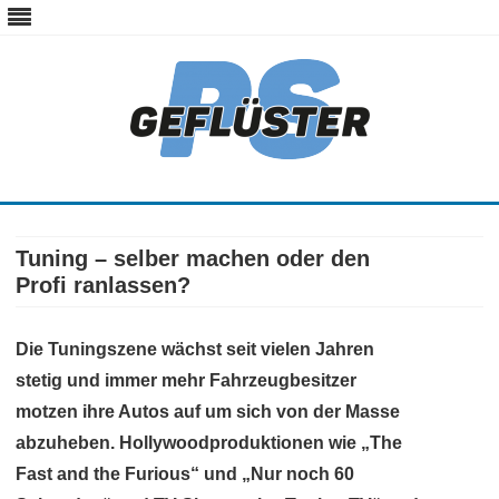
ps-gefluester.de
PS-Gefluester – Alles zum Thema Auto und Motorrad
Skip
to
content
Tuning – selber machen oder den
Profi ranlassen?
Die Tuningszene wächst seit vielen Jahren
stetig und immer mehr Fahrzeugbesitzer
motzen ihre Autos auf um sich von der Masse
abzuheben. Hollywoodproduktionen wie „The
Fast and the Furious“ und „Nur noch 60