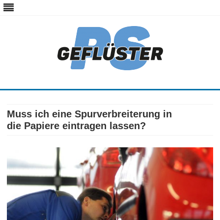
ps-gefluester.de
PS-Gefluester – Alles zum Thema Auto und Motorrad
Skip
to
content
Muss ich eine Spurverbreiterung in
die Papiere eintragen lassen?