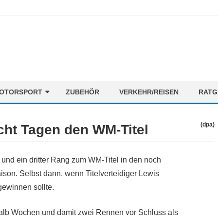
Skip
OTORSPORT
ZUBEHÖR
VERKEHR/REISEN
RATG
to
content
ORMEL1
NEWS
(dpa)
cht Tagen den WM-Titel
OTORENMIX
FAHRER
STRECKEN
 und ein dritter Rang zum WM-Titel in den noch
TEAMS
ison. Selbst dann, wenn Titelverteidiger Lewis
ewinnen sollte.
alb Wochen und damit zwei Rennen vor Schluss als