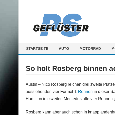
ps-gefluester.de
PS-Gefluester – Alles zum Thema Auto und Motorrad
STARTSEITE
AUTO
MOTORRAD
M
F
So holt Rosberg binnen a
M
Austin – Nico Rosberg reichen drei zweite Plätze
ausstehenden vier Formel-1-
Rennen
in dieser Sa
Hamilton im zweiten Mercedes alle vier Rennen g
Rosberg kann aber auch schon in knapp anderth