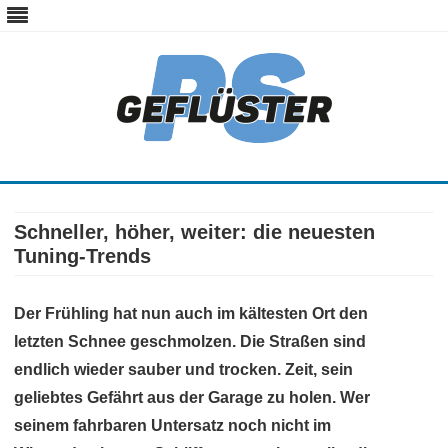
ps-gefluester.de
PS-Gefluester – Alles zum Thema Auto und Motorrad
Skip
to
content
Schneller, höher, weiter: die neuesten
Tuning-Trends
Der Frühling hat nun auch im kältesten Ort den
letzten Schnee geschmolzen. Die Straßen sind
endlich wieder sauber und trocken. Zeit, sein
geliebtes Gefährt aus der Garage zu holen. Wer
seinem fahrbaren Untersatz noch nicht im