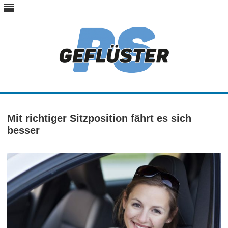
ps-gefluester.de
PS-Gefluester – Alles zum Thema Auto und Motorrad
Skip
to
content
Mit richtiger Sitzposition fährt es sich
besser