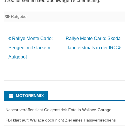
1200 für seinen Gebrauchtwagen sicher richtig.
Ratgeber
Beitrags-
Rallye Monte Carlo:
Rallye Monte Carlo: Skoda
Navigation
Peugeot mit starkem
fährt erstmals in der IRC
Aufgebot
MOTORENMIX
Nascar veröffentlicht Galgenstrick-Foto in Wallace-Garage
FBI klärt auf: Wallace doch nicht Ziel eines Hassverbrechens