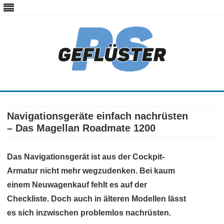
ps-gefluester.de
PS-Gefluester – Alles zum Thema Auto und Motorrad
Skip
to
content
Navigationsgeräte einfach nachrüsten
– Das Magellan Roadmate 1200
Das Navigationsgerät ist aus der Cockpit-
Armatur nicht mehr wegzudenken. Bei kaum
einem Neuwagenkauf fehlt es auf der
Checkliste. Doch auch in älteren Modellen lässt
es sich inzwischen problemlos nachrüsten.