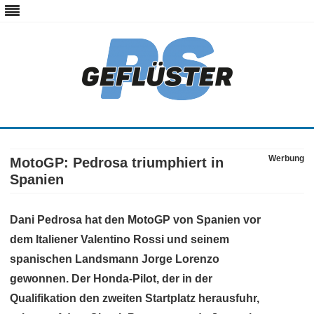
ps-gefluester.de
PS-Gefluester – Alles zum Thema Auto und Motorrad
Skip
to
content
Werbung
MotoGP: Pedrosa triumphiert in
Spanien
Dani Pedrosa hat den MotoGP von Spanien vor
dem Italiener Valentino Rossi und seinem
spanischen Landsmann Jorge Lorenzo
gewonnen. Der Honda-Pilot, der in der
Qualifikation den zweiten Startplatz herausfuhr,