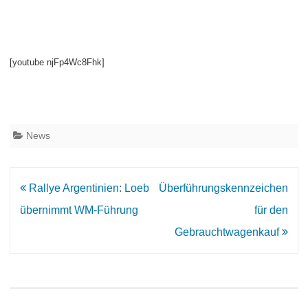
[youtube njFp4Wc8Fhk]
News
Beitrags-
Rallye Argentinien: Loeb
Überführungskennzeichen
Navigation
übernimmt WM-Führung
für den
Gebrauchtwagenkauf