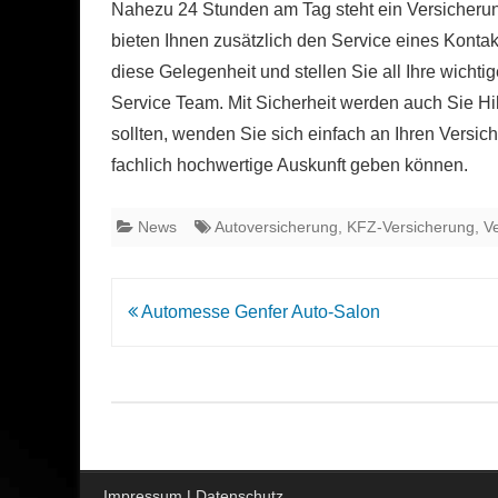
Nahezu 24 Stunden am Tag steht ein Versicherung
bieten Ihnen zusätzlich den Service eines Konta
diese Gelegenheit und stellen Sie all Ihre wich
Service Team. Mit Sicherheit werden auch Sie H
sollten, wenden Sie sich einfach an Ihren Versic
fachlich hochwertige Auskunft geben können.
News
Autoversicherung
,
KFZ-Versicherung
,
V
Beitrags-
Automesse Genfer Auto-Salon
Navigation
Impressum
|
Datenschutz