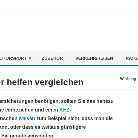
Skip
OTORSPORT
ZUBEHÖR
VERKEHR/REISEN
RATG
to
content
ORMEL1
NEWS
Werbung
 helfen vergleichen
OTORENMIX
FAHRER
STRECKEN
ersicherungen benötigen, sollten Sie das nahezu
TEAMS
he einbeziehen und einen
KFZ-
Menschen
wissen
zum Beispiel nicht, dass man die
ann, oder dass es weitaus günstigere
e Sie gerade verwenden.