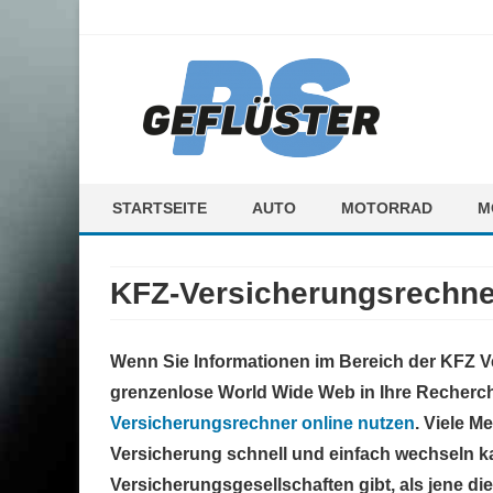
ps-gefluester.de
PS-Gefluester – Alles zum Thema Auto und Motorrad
STARTSEITE
AUTO
MOTORRAD
M
F
KFZ-Versicherungsrechner
M
Wenn Sie Informationen im Bereich der KFZ V
grenzenlose World Wide Web in Ihre Recherc
Versicherungsrechner online nutzen
. Viele 
Versicherung schnell und einfach wechseln k
Versicherungsgesellschaften gibt, als jene di