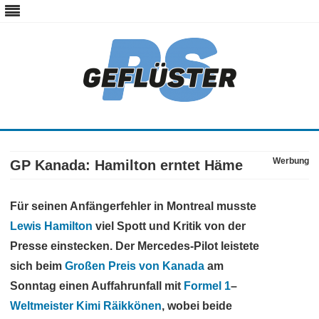
ps-gefluester.de
PS-Gefluester – Alles zum Thema Auto und Motorrad
Skip
to
content
Werbung
GP Kanada: Hamilton erntet Häme
Für seinen Anfängerfehler in Montreal musste
Lewis Hamilton
viel Spott und Kritik von der
Presse einstecken. Der Mercedes-Pilot leistete
sich beim
Großen Preis von Kanada
am
Sonntag einen Auffahrunfall mit
Formel 1
–
Weltmeister Kimi Räikkönen
, wobei beide