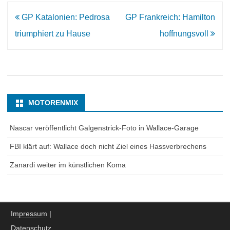
Beitrags-
GP Katalonien: Pedrosa
GP Frankreich: Hamilton
Navigation
triumphiert zu Hause
hoffnungsvoll
MOTORENMIX
Nascar veröffentlicht Galgenstrick-Foto in Wallace-Garage
FBI klärt auf: Wallace doch nicht Ziel eines Hassverbrechens
Zanardi weiter im künstlichen Koma
Impressum
|
Datenschutz