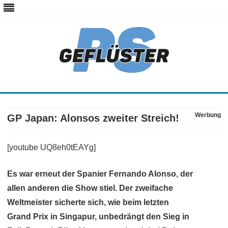
ps-gefluester.de
PS-Gefluester – Alles zum Thema Auto und Motorrad
Skip
to
content
Werbung
GP Japan: Alonsos zweiter Streich!
[youtube UQ8eh0tEAYg]
Es war erneut der Spanier Fernando Alonso, der
allen anderen die Show stiel. Der zweifache
Weltmeister sicherte sich, wie beim letzten
Grand Prix in Singapur, unbedrängt den Sieg in