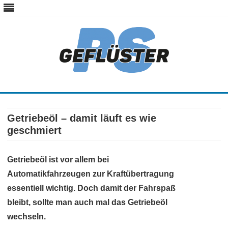
ps-gefluester.de
PS-Gefluester – Alles zum Thema Auto und Motorrad
Skip
to
content
Getriebeöl – damit läuft es wie
geschmiert
Getriebeöl ist vor allem bei
Automatikfahrzeugen zur Kraftübertragung
essentiell wichtig. Doch damit der Fahrspaß
bleibt, sollte man auch mal das Getriebeöl
wechseln.