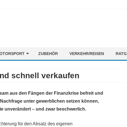
Skip
OTORSPORT
ZUBEHÖR
VERKEHR/REISEN
RATG
to
content
ORMEL1
NEWS
nd schnell verkaufen
OTORENMIX
FAHRER
STRECKEN
am aus den Fängen der Finanzkrise befreit und
TEAMS
e Nachfrage unter gewerblichen setzen können,
ie unverändert – und zwar beschwerlich.
ichterung für den Absatz des eigenen