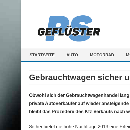
ps-gefluester.de
PS-Gefluester – Alles zum Thema Auto und Motorrad
STARTSEITE
AUTO
MOTORRAD
M
F
Gebrauchtwagen sicher u
M
Obwohl sich der Gebrauchtwagenhandel langs
private Autoverkäufer auf wieder ansteigend
bleibt das Prozedere des Kfz-Verkaufs nach w
Sicher bietet die hohe Nachfrage 2013 eine Erle