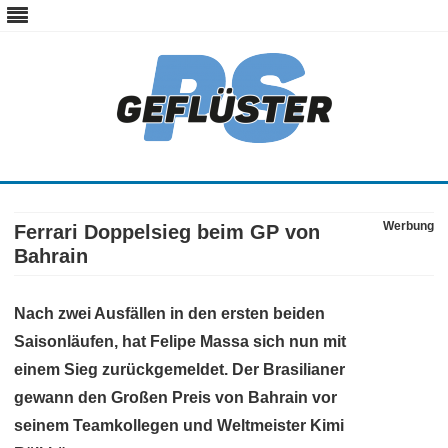
ps-gefluester.de
PS-Gefluester – Alles zum Thema Auto und Motorrad
Skip
to
content
Werbung
Ferrari Doppelsieg beim GP von
Bahrain
Nach zwei Ausfällen in den ersten beiden
Saisonläufen, hat Felipe Massa sich nun mit
einem Sieg zurückgemeldet. Der Brasilianer
gewann den Großen Preis von Bahrain vor
seinem Teamkollegen und Weltmeister Kimi