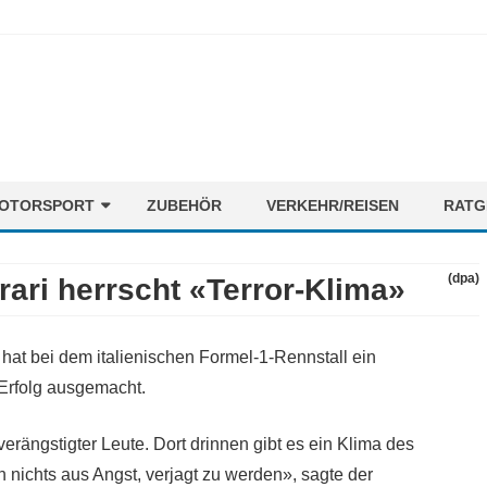
Skip
OTORSPORT
ZUBEHÖR
VERKEHR/REISEN
RATG
to
content
ORMEL1
NEWS
(dpa)
ari herrscht «Terror-Klima»
OTORENMIX
FAHRER
STRECKEN
at bei dem italienischen Formel-1-Rennstall ein
TEAMS
 Erfolg ausgemacht.
rängstigter Leute. Dort drinnen gibt es ein Klima des
en nichts aus Angst, verjagt zu werden», sagte der