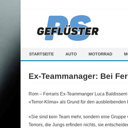
ps-gefluester.de
PS-Gefluester – Alles zum Thema Auto und Motorrad
STARTSEITE
AUTO
MOTORRAD
M
F
Ex-Teammanager: Bei Ferr
M
Rom – Ferraris Ex-Teammanger Luca Baldisserri h
«Terror-Klima» als Grund für den ausbleibenden
«Sie sind kein Team mehr, sondern eine Gruppe ve
Terrors, die Jungs erfinden nichts, sie entscheid