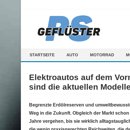
ps-gefluester.de
PS-Gefluester – Alles zum Thema Auto und Motorrad
STARTSEITE
AUTO
MOTORRAD
M
F
Elektroautos auf dem Vor
M
sind die aktuellen Modell
Begrenzte Erdölreserven und umweltbewusste
Weg in die Zukunft. Obgleich der Markt schon 
Jahre vergehen, bis sie wirklich alltagstaugli
die wenig praxisgerechten Reichweiten, die d