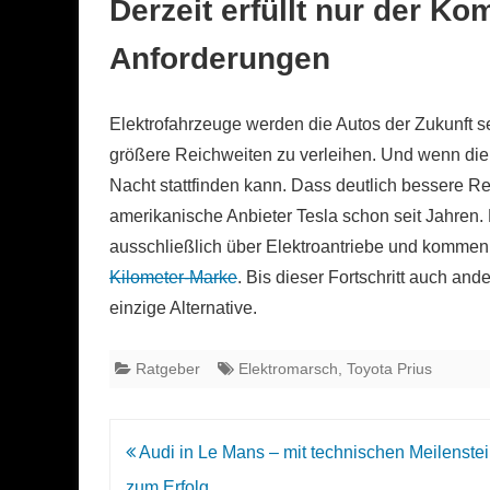
Derzeit erfüllt nur der Ko
Anforderungen
Elektrofahrzeuge werden die Autos der Zukunft se
größere Reichweiten zu verleihen. Und wenn di
Nacht stattfinden kann. Dass deutlich bessere R
amerikanische Anbieter Tesla schon seit Jahren
ausschließlich über Elektroantriebe und komme
Kilometer-Marke
. Bis dieser Fortschritt auch and
einzige Alternative.
Ratgeber
Elektromarsch
,
Toyota Prius
Beitrags-
Audi in Le Mans – mit technischen Meilenste
Navigation
zum Erfolg