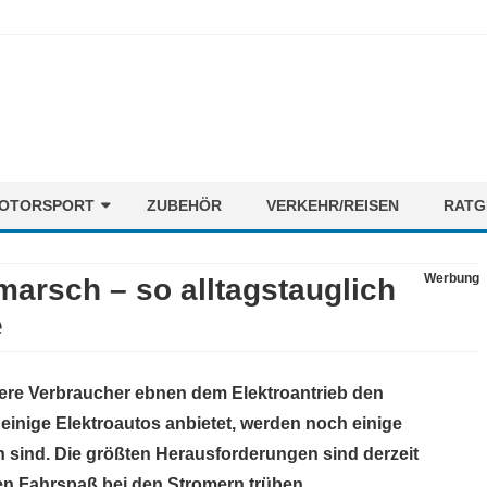
Skip
OTORSPORT
ZUBEHÖR
VERKEHR/REISEN
RATG
to
content
ORMEL1
NEWS
Werbung
marsch – so alltagstauglich
OTORENMIX
FAHRER
e
STRECKEN
TEAMS
re Verbraucher ebnen dem Elektroantrieb den
einige Elektroautos anbietet, werden noch einige
ch sind. Die größten Herausforderungen sind derzeit
en Fahrspaß bei den Stromern trüben.