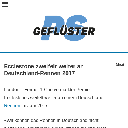
ps-gefluester.de
PS-Gefluester – Alles zum Thema Auto und Motorrad
Skip
to
content
(dpa)
Ecclestone zweifelt weiter an
Deutschland-Rennen 2017
London – Formel-1-Chefvermarkter Bernie
Ecclestone zweifelt weiter an einem Deutschland-
Rennen
im Jahr 2017.
«Wir können das Rennen in Deutschland nicht