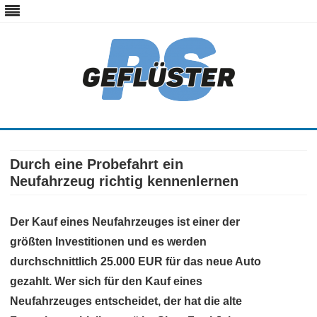
ps-gefluester.de
PS-Gefluester – Alles zum Thema Auto und Motorrad
Skip
to
content
Durch eine Probefahrt ein
Neufahrzeug richtig kennenlernen
Der Kauf eines Neufahrzeuges ist einer der
größten Investitionen und es werden
durchschnittlich 25.000 EUR für das neue Auto
gezahlt. Wer sich für den Kauf eines
Neufahrzeuges entscheidet, der hat die alte