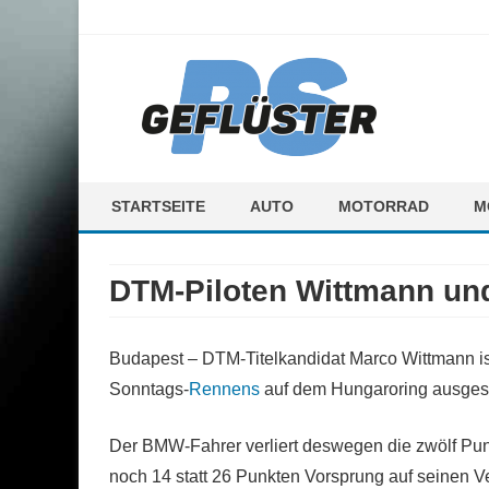
ps-gefluester.de
PS-Gefluester – Alles zum Thema Auto und Motorrad
STARTSEITE
AUTO
MOTORRAD
M
F
DTM-Piloten Wittmann und 
M
Budapest – DTM-Titelkandidat Marco Wittmann i
Sonntags-
Rennens
auf dem Hungaroring ausges
Der BMW-Fahrer verliert deswegen die zwölf Punk
noch 14 statt 26 Punkten Vorsprung auf seinen V