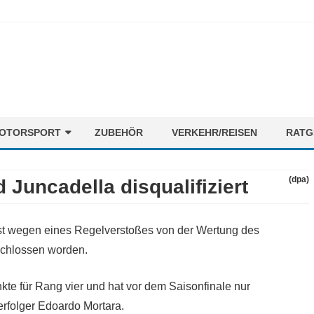
Skip
OTORSPORT
ZUBEHÖR
VERKEHR/REISEN
RATG
to
content
ORMEL1
NEWS
(dpa)
Juncadella disqualifiziert
OTORENMIX
FAHRER
STRECKEN
st wegen eines Regelverstoßes von der Wertung des
TEAMS
chlossen worden.
te für Rang vier und hat vor dem Saisonfinale nur
erfolger Edoardo Mortara.