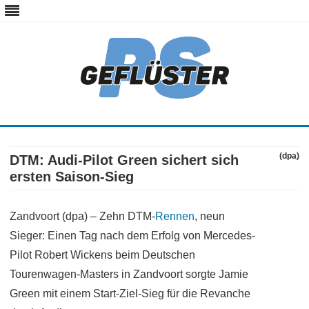
ps-gefluester.de
PS-Gefluester – Alles zum Thema Auto und Motorrad
Skip
to
content
(dpa)
DTM: Audi-Pilot Green sichert sich
ersten Saison-Sieg
Zandvoort (dpa) – Zehn DTM-
Rennen
, neun
Sieger: Einen Tag nach dem Erfolg von Mercedes-
Pilot Robert Wickens beim Deutschen
Tourenwagen-Masters in Zandvoort sorgte Jamie
Green mit einem Start-Ziel-Sieg für die Revanche