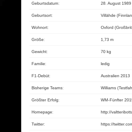
Geburtsdatum:
28. August 1989
Geburtsort:
Villähde (Finnla
Wohnort:
Oxford (Großbri
Größe:
1,73 m
Gewicht:
70 kg
Familie:
ledig
F1-Debüt:
Australien 2013
Bisherige Teams:
Williams (Testfa
Größter Erfolg:
WM-Fünfter 201
Homepage:
http://valtteribo
Twitter:
https://twitter.co