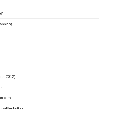
nd)
tannien)
hrer 2012)
5
ttas.com
m/valtteribottas