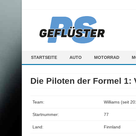
ps-gefluester.de
PS-Gefluester – Alles zum Thema Auto und Motorrad
STARTSEITE
AUTO
MOTORRAD
M
F
Die Piloten der Formel 1: 
M
Team:
Williams (seit 20
Startnummer:
77
Land:
Finnland