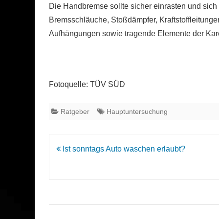
Die Handbremse sollte sicher einrasten und sich 
Bremsschläuche, Stoßdämpfer, Kraftstoffleitung
Aufhängungen sowie tragende Elemente der Kaross
Fotoquelle: TÜV SÜD
Ratgeber
Hauptuntersuchung
Beitrags-
Ist sonntags Auto waschen erlaubt?
Navigation