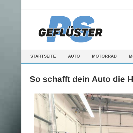
ps-gefluester.de
PS-Gefluester – Alles zum Thema Auto und Motorrad
STARTSEITE
AUTO
MOTORRAD
M
F
So schafft dein Auto die
M